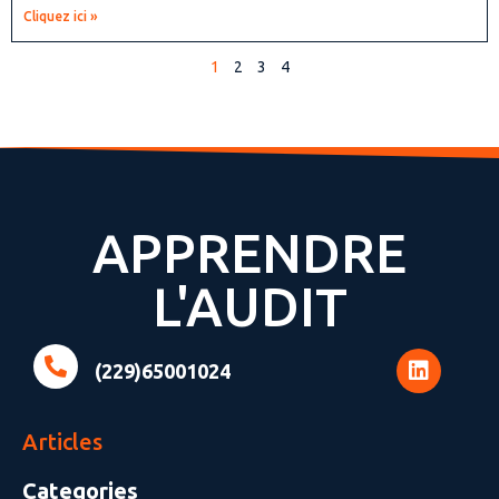
Cliquez ici »
1
2
3
4
APPRENDRE
L'AUDIT
(229)65001024
Articles
Categories